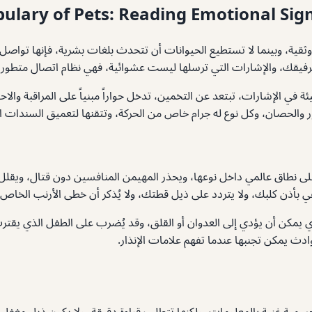
bulary of Pets: Reading Emotional Si
ثقية، وبينما لا تستطيع الحيوانات أن تتحدث بلغات بشرية، فإنها تواصل با
فيقك، والإشارات التي ترسلها ليست عشوائية، فهي نظام اتصال متطور، 
ة في الإشارات، تبتعد عن التخمين، تدخل حواراً مبنياً على المراقبة وال
ور والحصان، وكل نوع له جرام خاص من الحركة، وتتقنها لتعميق السندات ا
وعلى نطاق عالمي داخل نوعها، ويحذر المهيمن المنافسين دون قتال، ويقلل
في بأذن كلبك، ولا يتردد على ذيل قطتك، ولا يُذكر أن خطى الأرنب الخاص 
ذي يمكن أن يؤدي إلى العدوان أو القلق، وقد يُضرب على الطفل الذي يقت
ث يمكن تجنبها عندما تفهم علامات الإنذار.
جسمية غنية بالمعلومات، ولكنها تتطلب قراءة دقيقة، ولا يكون ذيل مغفل ودو