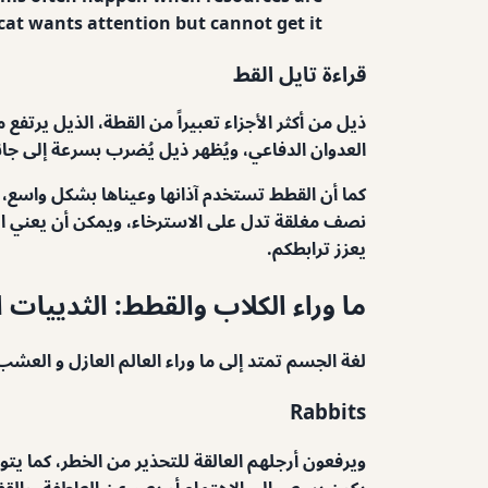
at wants attention but cannot get it.
قراءة تايل القط
ذيل من أكثر الأجزاء تعبيراً من القطة، الذيل يرت
العدوان الدفاعي، ويُظهر ذيل يُضرب بسرعة إلى جانبه 
كما أن القطط تستخدم آذانها وعيناها بشكل واسع، فال
نصف مغلقة تدل على الاسترخاء، ويمكن أن يعني الت
يعزز ترابطكم.
ما وراء الكلاب والقطط: الثدييات 
لغة الجسم تمتد إلى ما وراء العالم العازل و الع
Rabbits
ويرفعون أرجلهم العالقة للتحذير من الخطر، كما يتوا
يكون يسعى إلى الاهتمام أو يعبر عن العاطفة، والقف