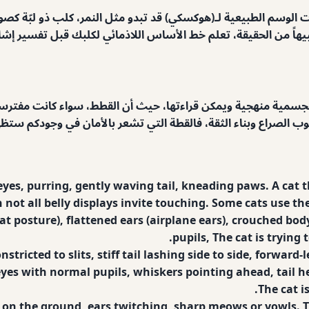
 الوسم الطبيعية لـ(هوكسكي) قد تبدو مثل النمر، كلب ذو لبّة كص
تنبيهاً من الحقيقة، تعلم خط الأساس اللاذمائي لكلبك قبل تفسير إشا
 الجسمية منهجية ويمكن قراءتها، حيث أن القطط، سواء كانت مفت
وب الصراع وبناء الثقة، فالقطة التي تشعر بالأمان في وجودكم ستظ
yes, purring, gently waving tail, kneading paws. A cat t
not all belly displays invite touching. Some cats use the
cat posture), flattened ears (airplane ears), crouched bod
pupils, The cat is trying 
stricted to slits, stiff tail lashing side to side, forward
eyes with normal pupils, whiskers pointing ahead, tail hel
The cat i
 on the ground, ears twitching, sharp meows or yowls. 