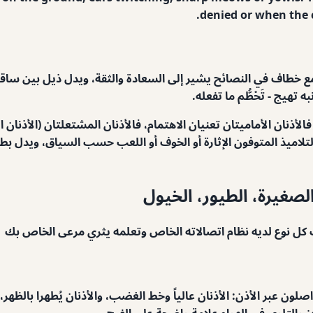
denied or when the c
فع مع خطاف في النصائح يشير إلى السعادة والثقة، ويدل ذيل بين ساق
تهيج - تَحْطُّم ما تفعله.
أذنان الأماميتان تعنيان الاهتمام، فالأذنان المشتعلتان (الأذنان ال
لاميذ المتوفون الإثارة أو الخوف أو اللعب حسب السياق، ويدل بط
الصغيرة، الطيور، الخيول
شب كل نوع لديه نظام اتصالاته الخاص وتعلمه يثري مرعى الخاص بك
صلون عبر الأذن: الأذنان عالياً وخط الغضب، والأذنان يُطهرا بالظهر
ز والتلوي في الهواء علامة واضحة على الفرح.