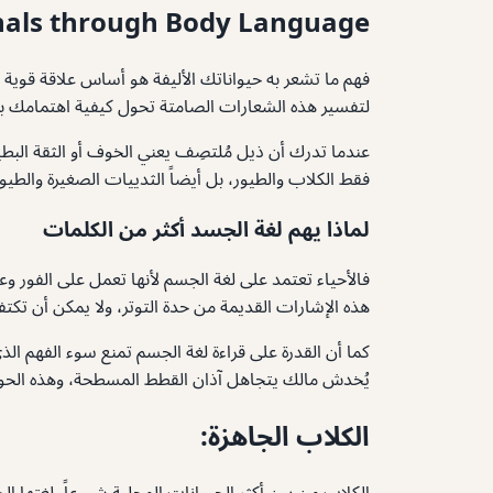
gnals through Body Language
فهم ما تشعر به حيواناتك الأليفة هو أساس علاقة قوية و
لتفسير هذه الشعارات الصامتة تحول كيفية اهتمامك بر
عندما تدرك أن ذيل مُلتصِف يعني الخوف أو الثقة البطيئ
فقط الكلاب والطيور، بل أيضاً الثدييات الصغيرة والطي
لماذا يهم لغة الجسد أكثر من الكلمات
فالأحياء تعتمد على لغة الجسم لأنها تعمل على الفور 
هذه الإشارات القديمة من حدة التوتر، ولا يمكن أن تكت
كما أن القدرة على قراءة لغة الجسم تمنع سوء الفهم ال
يُخدش مالك يتجاهل آذان القطط المسطحة، وهذه الحواد
الكلاب الجاهزة:
الكلاب من بين أكثر الحيوانات المحلية شيوعاً، لغتها ال