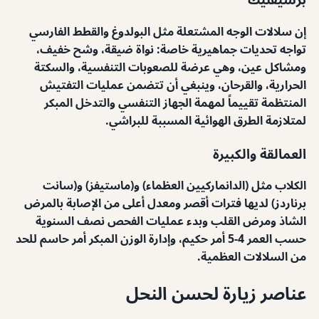
إن سلالات الوجه المشتعلة مثل البولدوغ والقطط الفارسي
تواجه تحديات جماهيرية خاصة: نواة ضيقة، وشح خفيف،
ومشاكل عين، وهي عرضة للصعوبات التنفسية، والسكتة
الحرارية، والقرحان، وينبغي أن تتضمن عمليات التفتيش
المنتظمة تقييماً لمهمة الجهاز التنفسي والتدخل المبكر
لمتلازمة الطرق الهوائية المسببة للبراشي.
العمالقة والكبيرة
الكلاب مثل (الدانماركيين العظماء) و(ماستيفز) و(سانت
برناردز) لديها فترات أقصر ومعدل أعلى من الإصابة بالمرض
الشاذ ومرض القلب وبدء عمليات الفحص نصف السنوية
حسب العمر 4-5 أمر حكيم، وإدارة الوزن المبكر أمر حاسم للحد
من السلالات العظمية.
عناصر زيارة لحسن النحل