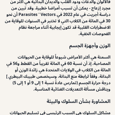
فالألوان والدغات ودود القلب والديدان البدائية هي أكثر من
مجرد إزعاج - يمكن أن تسبب أمراضا خطيرة، وقد تبين من
دراسة أجريت في عام 2022 في Parasites ' Vectors أن نحو
30 في المائة من الكلاب التي لا تختبر في السنوات للوقاية من
الاضطرابات القلبية قد تكون إيجابية أثناء مراجعة نظام
الفحوصات الخفية.
الوزن وأجهزة الجسم
السمنة هي أكثر الأمراض شيوعاً للوقاية من الحيوانات
المصاحبة، إذ أن نسبة 60 في المائة تقريباً من القطط و56 في
المائة من الكلاب في الولايات المتحدة هي زائدة الوزن أو
البدانة، وفقاً لرابطة منع البدانة، وسيخصص طبيبك البيطري ]
درجة حرارة الجسم (تمارس عادةً نسبة 1 إلى 9 أو 1 إلى 5)
ويناقش مسألة التعديلات الغذائية المناسبة.
المشاورة بشأن السلوك والبيئة
مشاكل السلوك هي السبب الرئيسي في تسليم الحيوانات