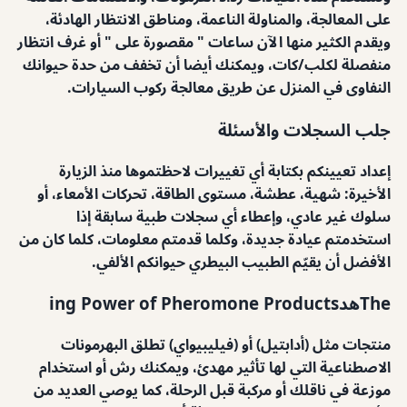
على المعالجة، والمناولة الناعمة، ومناطق الانتظار الهادئة،
ويقدم الكثير منها الآن ساعات " مقصورة على " أو غرف انتظار
منفصلة لكلب/كات، ويمكنك أيضا أن تخفف من حدة حيوانك
النفاوى في المنزل عن طريق معالجة ركوب السيارات.
جلب السجلات والأسئلة
إعداد تعيينكم بكتابة أي تغييرات لاحظتموها منذ الزيارة
الأخيرة: شهية، عطشة، مستوى الطاقة، تحركات الأمعاء، أو
سلوك غير عادي، وإعطاء أي سجلات طبية سابقة إذا
استخدمتم عيادة جديدة، وكلما قدمتم معلومات، كلما كان من
الأفضل أن يقيّم الطبيب البيطري حيوانكم الألفي.
Theهدing Power of Pheromone Products
منتجات مثل (أدابتيل) أو (فيليبيواي) تطلق البهرمونات
الاصطناعية التي لها تأثير مهدئ، ويمكنك رش أو استخدام
موزعة في ناقلك أو مركبة قبل الرحلة، كما يوصي العديد من