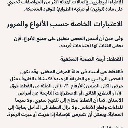
الأطباء البيطريين بإكمالات تهدئة أكثر من المواصفات تحتوي
على مادة (لوثين) أو مركبة (الطوابع) للوقود المتحركة.
الاعتبارات الخاصة حسب الأنواع والمرور
وفي حين أن أسس الفحص تنطبق على جميع الأنواع، فإن
بعض الفئات لها احتياجات فريدة.
القطط: أزمة الصحة المخفية
فالقطط هي أسياد في حالة المرض المخفي، وقد يكون
الفحص الروتيني هو الطريقة الوحيدة لاكتشاف الظروف مثل
مرض الكلى المزمن )الأرقام ٣٠-٤٠ في المائة من القطط فوق
١٠(، أو التطريز الفائق، أو الاضطرابات الناجمة عن أمراض
الأسنان، كما أن القطط تحتاج إلى تلقيح سنوي، ولا سيما
للداءات وقطع الأنفاس، ولا تزال القطط في الداخل بحاجة إلى
الحماية؛ ويمكن أن تتعرض للإصابة إذا هربت أو عبرت الرغوة.
برشيفليك