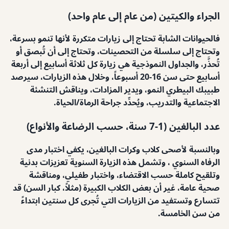
الجراء والكيتين (من عام إلى عام واحد)
فالحيوانات الشابة تحتاج إلى زيارات متكررة لأنها تنمو بسرعة،
وتحتاج إلى سلسلة من التحصينات، وتحتاج إلى أن تُبصق أو
تُحذَّر، والجداول النموذجية هي زيارة كل ثلاثة أسابيع إلى أربعة
أسابيع حتى سن 16-20 أسبوعاً، وخلال هذه الزيارات، سيرصد
طبيبك البيطري النمو، ويدير المزادات، ويناقش التنشئة
الاجتماعية والتدريب، ويُحدِّد جراحة الرماة/الحياة.
عدد البالغين (1-7 سنة، حسب الرضاعة والأنواع)
وبالنسبة لأصحى كلاب وكرات البالغين، يكفي اختبار مدى
الرفاه السنوي ، وتشمل هذه الزيارة السنوية تعزيزات بدنية
وتلقيح كاملة حسب الاقتضاء، واختبار طفيلي، ومناقشة
صحية عامة، غير أن بعض الكلاب الكبيرة (مثلاً، كبار السن) قد
تتسارع وتستفيد من الزيارات التي تُجرى كل سنتين ابتداءً
من سن الخامسة.