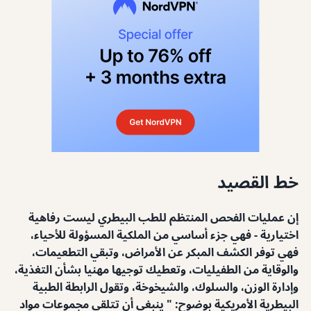
خط القصيد
إن عمليات الفحص المنتظم للطب البيطري ليست رفاهية
اختيارية - فهي جزء أساسي من الملكية المسؤولة للأحياء،
فهي توفر الكشف المبكر عن الأمراض، وتبقي التطعيمات،
والوقاية من الطفيليات، وتعطيك توجيها مهنيا بشأن التغذية،
وإدارة الوزن، والسلوك، والشيخوخة، وتقول الرابطة الطبية
البيطرية الأمريكية بوضوح: " ينبغي أن تتلقى مجموعات مواد