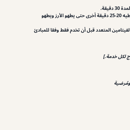
قيقة.
بينما يطبخ الأرز، يقطع الدجاج إلى مكعبات واحدة بوصات، ويزيد من الحشيش بالجزر، ويستمر في التهريب، ويغطيه 20-25 دقيقة أخرى حتى يطهو الأرز ويطهو
يتامين المتعدد قبل أن تخدم فقط وفقا للمبادئ
ومُرضية