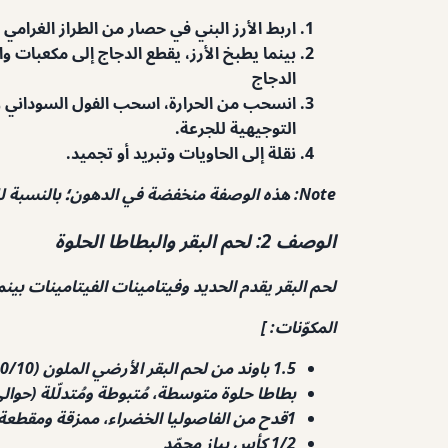
اربط الأرز البني في حصار من الطراز الغرامي في و
الدجاج
انسحب من الحرارة، اسحب الفول السوداني وا
التوجيهية للجرعة.
نقلة إلى الحاويات وتبريد أو تجميد.
Note: هذه الوصفة منخفضة في الدهون؛ بالنسبة للكلاب النشطة، يضاف ملعقة واحدة من زيت السمك أو دهون الدجاج لكل خدمة.]
الوصف 2: لحم البقر والبطاطا الحلوة
لحم البقر يقدم الحديد وفيتامينات الفيتامينات بينم
المكوّنات: ]
1.5 باوند من لحم البقر الأرضي الملون (90/10 أو الدهون الزائدة عن الحاجة)
بطاطا حلوة متوسطة، مُتبوطة ومُتدلّلة (حوال
1قدح من الفاصوليا الخضراء، ممزقة ومقطعة
1/2 كأس بياز مجمّد