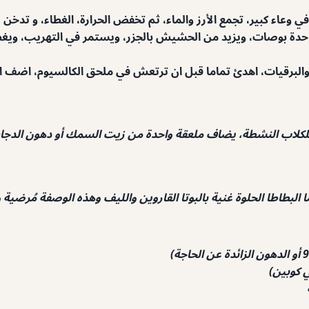
عاء كبير، تجمع الأرز والماء، ثم تخفض الحرارة، الغطاء، و تدخن لمدة 30 د
لبرقيات، اهدئ تماما قبل ان ترتعش في ملحق الكالسيوم، اضف الف
ا البطاطا الحلوة غنية بالبوتا القاروين والليف وهذه الوصفة مُرضية 
ي كوبين)