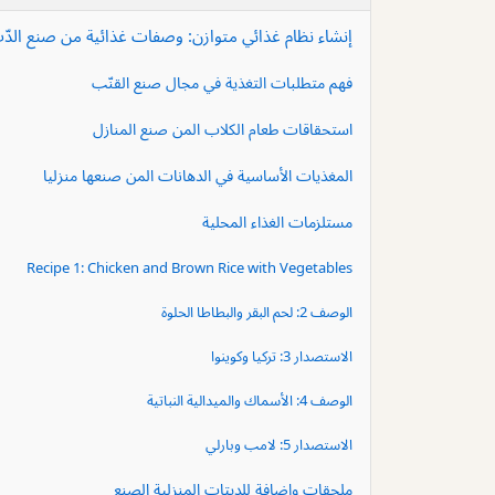
إنشاء نظام غذائي متوازن: وصفات غذائية من صنع الدّب
فهم متطلبات التغذية في مجال صنع القنّب
استحقاقات طعام الكلاب المن صنع المنازل
المغذيات الأساسية في الدهانات المن صنعها منزليا
مستلزمات الغذاء المحلية
Recipe 1: Chicken and Brown Rice with Vegetables
الوصف 2: لحم البقر والبطاطا الحلوة
الاستصدار 3: تركيا وكوينوا
الوصف 4: الأسماك والميدالية النباتية
الاستصدار 5: لامب وبارلي
ملحقات وإضافة للديتات المنزلية الصنع