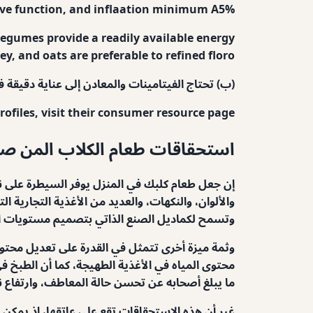
itive function, and inflaation minimum A5%.
 legumes provide a readily available energy
y, and oats are preferable to refined floro.
(ب) تحتاج الفيتامينات والمعادن إلى عناية دقيقة ف
rofiles, visit their consumer resource page].
استحقاقات طعام الكلاب المن صنع
إن جعل طعام كلبك في المنزل يوفر السيطرة على نو
والألوان، والنكهات، والعديد من الأغذية التجارية 
وتسمح لكماديل الصنع الذاتي بتصميم مستويات ال
وثمة ميزة أخرى تتمثل في القدرة على تعديل محتوى 
محتوى المياه في الأغذية الطهيجة، كما أن الطبخ في 
ما يبلغ أصحابه عن تحسن حالة المعاطف، وارتفاع نوع
غير أن هذه الاستحقاقات تقع على عاتقها، إذ يمكن