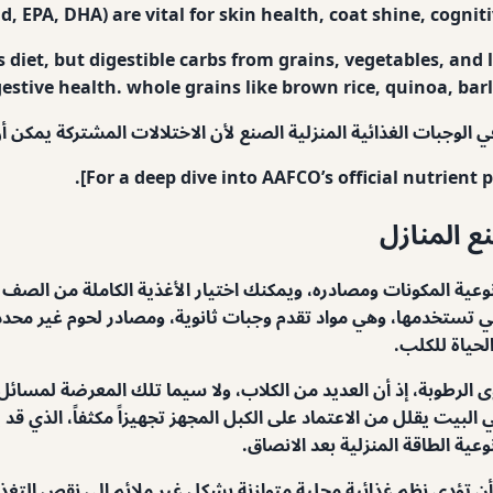
id, EPA, DHA) are vital for skin health, coat shine, cogn
s diet, but digestible carbs from grains, vegetables, and
gestive health. whole grains like brown rice, quinoa, barle
ي الوجبات الغذائية المنزلية الصنع لأن الاختلالات المشتركة يمكن 
For a deep dive into AAFCO’s official nutrient p
 المنازل
عية المكونات ومصادره، ويمكنك اختيار الأغذية الكاملة من الصف ا
التي تستخدمها، وهي مواد تقدم وجبات ثانوية، ومصادر لحوم غير محد
حياة للكلب.
الرطوبة، إذ أن العديد من الكلاب، ولا سيما تلك المعرضة لمسائل ا
البيت يقلل من الاعتماد على الكبل المجهز تجهيزاً مكثفاً، الذي قد 
ية الطاقة المنزلية بعد الانصاق.
 أن تؤدي نظم غذائية محلية متوازنة بشكل غير ملائم إلى نقص التغذ