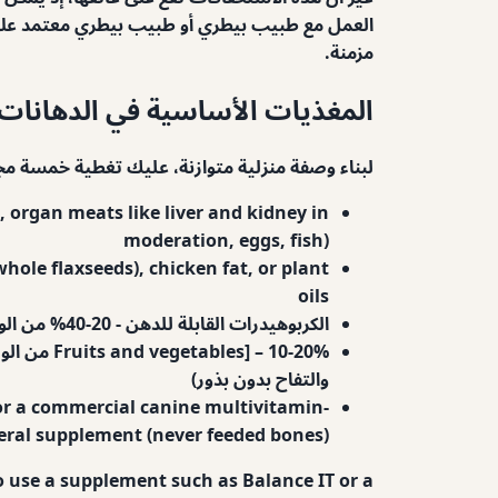
العمل مع طبيب بيطري أو طبيب بيطري معتمد على ا
مزمنة.
المغذيات الأساسية في الدهانات 
لبناء وصفة منزلية متوازنة، عليك تغطية خمسة مجا
, organ meats like liver and kidney in
moderation, eggs, fish)
hole flaxseeds), chicken fat, or plant
oils
الكربوهيدرات القابلة للدهن
- 20-40% من الوصفة، من الحبوب الكاملة أو الخضروات المأهولة (مثل الأرز البني، البطاطا الحلوة، الشوفان، الكينوا، البارلي، اليقطين)
 – 10-20%
والتفاح بدون بذور)
 or a commercial canine multivitamin-
ral supplement (never feeded bones)
o use a supplement such as Balance IT or a