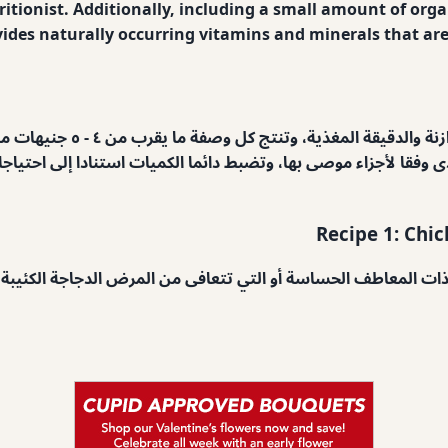
ritionist. Additionally, including a small amount of orga
ides naturally occurring vitamins and minerals that are
وتوفر الوصفات التالية نقطة ان
جنيها لمدة ٤ - ٥ أيام عندما تتغذى وفقا لأجزاء موصى بها، وتضبط دائما الكميات استنا
Recipe 1: Chi
ات المعاطف الحساسة أو التي تتعافى من المرض الدجاجة الكئيبة توفر