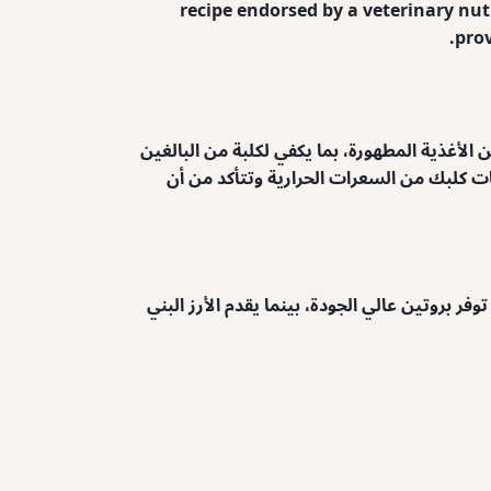
recipe endorsed by a veterinary nut
prov
طلاق للوجبات المتوازنة والدقيقة المغذية، وتنتج كل وصفة ما يقرب من ٤ - ٥ جنيهات من الأغذية المطهورة، بما يكفي لكلبة من البالغين
دا إلى احتياجات كلبك من السعرات الحرارية وتتأكد من أن
 بروتين عالي الجودة، بينما يقدم الأرز البني