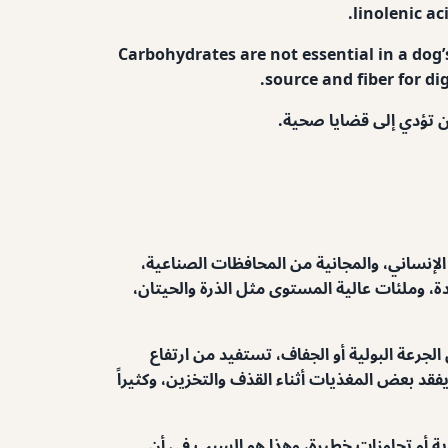
linolenic ac
Carbohydrates
are not essential in a dog’
source and fiber for di
أن تؤدي إلى قضايا صحية.
لإنساني، والمجانية من المحافظات الصناعية،
دة، وملئات عالية المستوى مثل الذرة والحيتان،
لجرعة البولية أو الجفاف، تستفيد من ارتفاع
يفقد بعض المغذيات أثناء القذف والتخزين، وكثيراً
ية أو تجاوزات خطيرة، وهذا هو السبب في أن