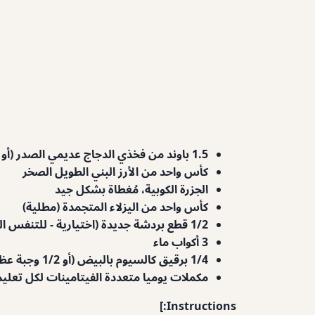
1.5 باوند من فخذي الدجاج عديمي الصدر (أو الثدي، ولكن الفخذين يحتفظون بمزيد من الرطوبة)
كأس واحد من الأرز البني الطويل الصخر
الجزرة الكوبية، مُغطاة بشكل جيد
كأس واحد من اليزلاء المتجمدة (مطلية)
1/2 قطع بردشة جديدة (اختيارية - للتنفس الطازج والمواد المضادة للأكسدة)
3 أكواب ماء
1/4 برقيق كالسيوم بالبيض (أو 1/2 وجبة عظام أرضية من التيسبون)
مكملات يوميا متعددة الفيتامينات لكل تعلي
Instructions:]