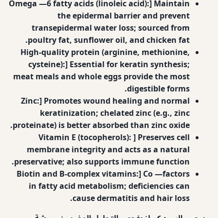
Omega —6 fatty acids (linoleic acid):] Maintain
the epidermal barrier and prevent
transepidermal water loss; sourced from
poultry fat, sunflower oil, and chicken fat.
High-quality protein (arginine, methionine,
cysteine):] Essential for keratin synthesis;
meat meals and whole eggs provide the most
digestible forms.
Zinc:] Promotes wound healing and normal
keratinization; chelated zinc (e.g., zinc
proteinate) is better absorbed than zinc oxide.
Vitamin E (tocopherols): ] Preserves cell
membrane integrity and acts as a natural
preservative; also supports immune function.
Biotin and B‐complex vitamins:] Co —factors
in fatty acid metabolism; deficiencies can
cause dermatitis and hair loss.
ويوصي السيد كيبلز بفحص التحليل المضمون وورشة