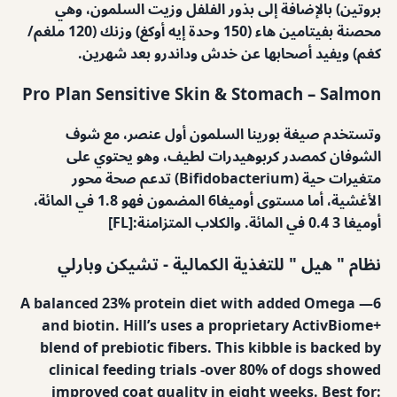
بروتين) بالإضافة إلى بذور الفلفل وزيت السلمون، وهي
محصنة بفيتامين هاء (150 وحدة إيه أوكغ) وزنك (120 ملغم/
كغم) ويفيد أصحابها عن خدش وداندرو بعد شهرين.
Pro Plan Sensitive Skin & Stomach – Salmon
وتستخدم صيغة بورينا السلمون أول عنصر، مع شوف
الشوفان كمصدر كربوهيدرات لطيف، وهو يحتوي على
متغيرات حية (Bifidobacterium) تدعم صحة محور
الأغشية، أما مستوى أوميغا6 المضمون فهو 1.8 في المائة،
أوميغا 3 0.4 في المائة. والكلاب المتزامنة:[FL]
نظام " هيل " للتغذية الكمالية - تشيكن وبارلي
A balanced 23% protein diet with added Omega —6
and biotin. Hill’s uses a proprietary ActivBiome+
blend of prebiotic fibers. This kibble is backed by
clinical feeding trials -over 80% of dogs showed
improved coat quality in eight weeks. Best for: