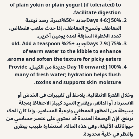
of plain yokin or plain yogurt (if tolerated) to
facilitate digestion.
Days 4-6:] 50%جديد +50%كبيرة، رصد نوعية
المعاطف ونسيج المعاطف، إذا حدث ملعب فضفاض،
تمدد الخطوة السابقة لمدة يومين آخرين.
Days 7-9:] 75%جديد +25% old. Add a teaspoon
of warm water to the kibble to enhance
aroma and soften the texture for picky eaters.
Day 10 onward:] 100% جديدة من الكيبل. Provide
many of fresh water; hydration helps flush
toxins and supports skin moisture.
وخلال الفترة الانتقالية، يلاحظ أي تغييرات في الخدش أو
الاسترداد أو الدانفر، ويقترح السيد كيبلز الاحتفاظ بمجلة
بسيطة من المظهر المعطفي ونوعية المسامير، وإذا كان الحك
يرتفع، فإن الوصفة الجديدة قد تحتوي على عنصر حساسي من
حيواناتك الأليفة، وفي هذه الحالة، استشارة طبيب بيطري
والنظر في خلية محدودة.