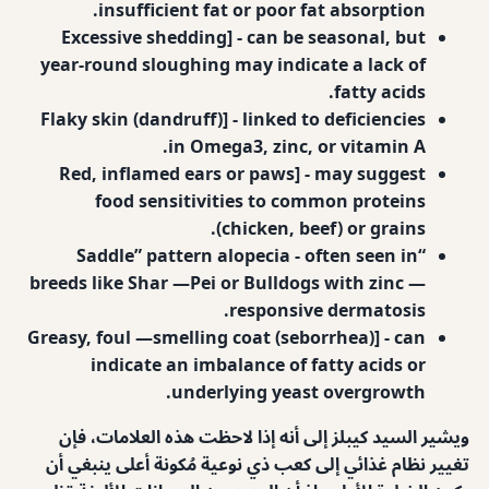
insufficient fat or poor fat absorption.
Excessive shedding] - can be seasonal, but
year-round sloughing may indicate a lack of
fatty acids.
Flaky skin (dandruff)] - linked to deficiencies
in Omega3, zinc, or vitamin A.
Red, inflamed ears or paws] - may suggest
food sensitivities to common proteins
(chicken, beef) or grains.
- often seen in
“Saddle” pattern alopecia
breeds like Shar —Pei or Bulldogs with zinc —
responsive dermatosis.
Greasy, foul —smelling coat (seborrhea)] - can
indicate an imbalance of fatty acids or
underlying yeast overgrowth.
ويشير السيد كيبلز إلى أنه إذا لاحظت هذه العلامات، فإن
تغيير نظام غذائي إلى كعب ذي نوعية مُكونة أعلى ينبغي أن