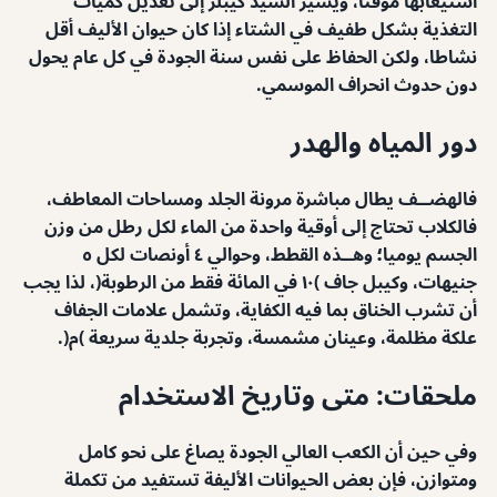
استيعابها مؤقتا، ويشير السيد كيبلز إلى تعديل كميات
التغذية بشكل طفيف في الشتاء إذا كان حيوان الأليف أقل
نشاطا، ولكن الحفاظ على نفس سنة الجودة في كل عام يحول
دون حدوث انحراف الموسمي.
دور المياه والهدر
فالهضــف يطال مباشرة مرونة الجلد ومساحات المعاطف،
فالكلاب تحتاج إلى أوقية واحدة من الماء لكل رطل من وزن
الجسم يوميا؛ وهــذه القطط، وحوالي ٤ أونصات لكل ٥
جنيهات، وكيبل جاف )١٠ في المائة فقط من الرطوبة(، لذا يجب
أن تشرب الخناق بما فيه الكفاية، وتشمل علامات الجفاف
علكة مظلمة، وعينان مشمسة، وتجربة جلدية سريعة )م(.
ملحقات: متى وتاريخ الاستخدام
وفي حين أن الكعب العالي الجودة يصاغ على نحو كامل
ومتوازن، فإن بعض الحيوانات الأليفة تستفيد من تكملة