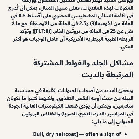
المكونات لهذه المغذيات، فعلى سبيل المثال، يمكن أن تُدرج
في قائمة السائل المغنطيسي المحتوي على أقساط 0.5 في
المائة من الأوميغا(3) و2.5 في المائة من الأوميغا6، مع ما لا
يقل عن 25 في المائة من بروتين الخام. [(FLT:0]) وتؤكد
الرابطة الطبية البيطرية الأمريكية أن عامل الوجبات هو أكثر
المكي.
مشاكل الجلد والفولط المشتركة
المرتبطة بالديت
ويخطئ العديد من أصحاب الحيوانات الأليفة في حساسية
البيئة من حيث أوجه النقص التغذوي، ولكنهما كثيرا ما يكونان
متلازمين، ويمكن أن يؤدي ضعف الكيلومترات العالية الجودة
في المواسير (الذرة، القمح، الصويا) وانخفاض البروتين
الحيواني إلى ما يلي:
Dull, dry haircoat] — often a sign of