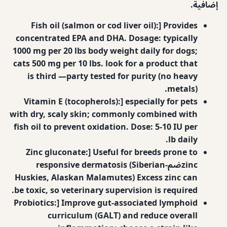
إضافية.
Fish oil (salmon or cod liver oil):] Provides
concentrated EPA and DHA. Dosage: typically
1000 mg per 20 lbs body weight daily for dogs;
cats 500 mg per 10 lbs. look for a product that
is third —party tested for purity (no heavy
metals).
Vitamin E (tocopherols):] especially for pets
with dry, scaly skin; commonly combined with
fish oil to prevent oxidation. Dose: 5-10 IU per
lb daily.
Zinc gluconate:] Useful for breeds prone to
zincضم-responsive dermatosis (Siberian
Huskies, Alaskan Malamutes) Excess zinc can
be toxic, so veterinary supervision is required.
Probiotics:] Improve gut‐associated lymphoid
curriculum (GALT) and reduce overall