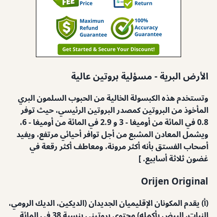
الأرض البرية - مسؤلية بروتين عالية
وتستخدم هذه الكبسولة الخالية من الحبوب السلمون البري
المأخوذ من البروتين كمصدر البروتين الرئيسي، حيث توفر
0.8 في المائة من أوميغا - 3 و 2.9 في المائة من أوميغا - 6،
ويشمل المعادن المشبع من أجل توافر أحيائي مرتفع، ويفيد
أصحاب الفستق بأنه أكثر مرونة، ومعاطف أكثر رقعة في
غضون ثلاثة أسابيع. ]
Orijen Original
(أ) يقدم المكونان الإقليميان الجديدان (الديكين، الديك الرومي،
النبات، البيض بأكمله) محتوى بروتيني بنسبة 38 في المائة