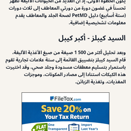
يكون الخطوة الأولى، إذ أن العديد من الحيوانات الأليفة تظهر
تحسناً في غضون دورة من دورتي المعاطف إلى ثلاث دورات
(ستة أسابيع) دليل PetMD لصحة الجلد والمعاطف يقدم
معلومات تشخيصية إضافية.
السيد كيبلز - أكبر كيبل
وبعد تحليل أكثر من 500 1 صيغة من صيغ الأغذية الأليفة،
قام السيد كيبلز بتضييق القائمة إلى ستة علامات تجارية تقوم
باستمرار بتسليم معطفات مسدودة وجلد صحي، وقد اختيرت
هذه الكيكات استنادا إلى مصادر المكونات، وموجزات
المغذيات، وتغذية الزبائن.