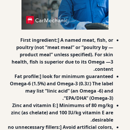
First ingredient:] A named meat, fish, or
poultry (not “meat meal” or “poultry by —
product meal” unless specified). For skin
health, fish is superior due to its Omega —3
content.
Fat profile:] look for minimum guaranteed
Omega‐6 (1.5%) and Omega‐3 (0.3٪) The label
may list “linic acid” (an Omega -6) and
“EPA/DHA” (Omega‐3).
Zinc and vitamin E:] Minimums of 80 mg/kg
zinc (as chelate) and 100 IU/kg vitamin E are
desirable.
no unnecessary fillers:] Avoid artificial colors,