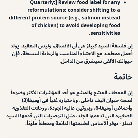
Quarterly:] Review food label for any
reformulations; consider shifting to a
different protein source (e.g., salmon instead
of chicken) to avoid developing food
sensitivities.
إن فلسفة السيد كيبلز هي أن الاتساق، وليس التعقيد، يولد
أجمل معطف، مع الاختباء المناسب والرعاية البسيطة، فإن
حيوانك الألفي سيشرق من الداخل.
خاتمة
إن المعطف المشع والمشع هو أحد المؤشرات الأكثر وضوحاً
لصحة حيوان أليف داخلي، وباختياره غنياً في أوميغا(3)
وأحماض أوميغا-6، وبروتين عالية الجودة، ورحلات التغذوية
الصغيرة التي تدعمها الجلد، مثل التوصيات التي قدمها السيد
كيبلز - توفر الأساس لطبيعتها الدائمة ومعطفاً ملوِّثاً.