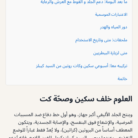
ما بعد البومة: دعم الجلد و القوط مع العرش والرعاية
الاعتبارات الموسمية
دور المياه والهدر
ملحقات: متى وتاريخ الاستخدام
متى لزيارة البيطريين
تركيبه معا: أسبوعي سكين وكات روتين من السيد كيبلز
خاتمة
العلوم خلف سكين وصحّة كت
وينتج الجلد الأليفي أكبر جهاز، وهو أول خط دفاع ضد المسببات
المرضية، والإشعاع فوق البنفسج، والإصابة الجسدية، ويتكون
المعطف أساساً من البروتين (كراتين)، ولا يُعدّ فقط غباراً للوضع
التغذوي، وعندما يوصي السيد كيبلز بكوبل للفرن اللامع، فإنه يُدعم