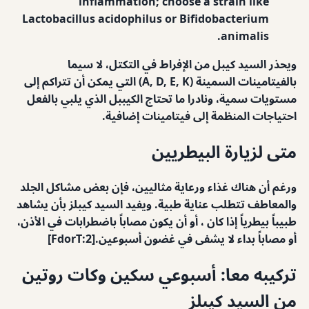
inflammation; choose a strain like
Lactobacillus acidophilus or Bifidobacterium
animalis.
ويحذر السيد كيبل من الإفراط في التكتل، لا سيما
بالفيتامينات السمينة (A, D, E, K) التي يمكن أن تتراكم إلى
مستويات سمية، ونادرا ما تحتاج الكيببل الذي يلبي بالفعل
احتياجات المنظمة إلى فيتامينات إضافية.
متى لزيارة البيطريين
ورغم أن هناك غذاء ورعاية مثاليين، فإن بعض مشاكل الجلد
والمعاطف تتطلب عناية طبية. ويفيد السيد كيبلز بأن يشاهد
طبيباً بيطرياً إذا كان ، أو أن يكون مصاباً باضطرابات في الأذن،
أو مصاباً بداء لا يشفى في غضون أسبوعين.[FdorT:2]
تركيبه معا: أسبوعي سكين وكات روتين
من السيد كيبلز