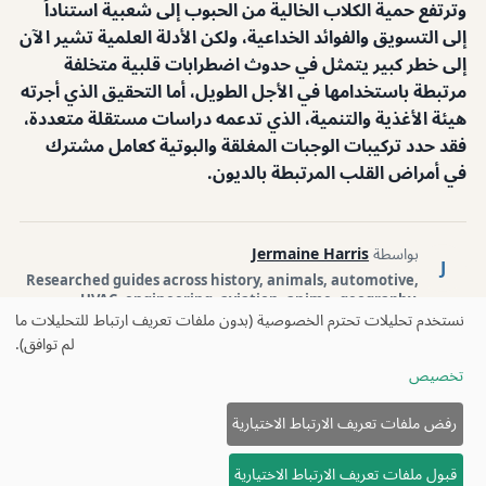
وترتفع حمية الكلاب الخالية من الحبوب إلى شعبية استناداً
إلى التسويق والفوائد الخداعية، ولكن الأدلة العلمية تشير الآن
إلى خطر كبير يتمثل في حدوث اضطرابات قلبية متخلفة
مرتبطة باستخدامها في الأجل الطويل، أما التحقيق الذي أجرته
هيئة الأغذية والتنمية، الذي تدعمه دراسات مستقلة متعددة،
فقد حدد تركيبات الوجبات المغلقة والبوتية كعامل مشترك
في أمراض القلب المرتبطة بالديون.
بواسطة
Jermaine Harris
J
Researched guides across history, animals, automotive,
HVAC, engineering, aviation, anime, geography,
نستخدم تحليلات تحترم الخصوصية (بدون ملفات تعريف ارتباط للتحليلات ما
gaming, technology, and personal finance by Jermaine
Harris — drafted with AI writing tools and reviewed
لم توافق).
before publishing.
تخصيص
نشر بواسطة
Loner Media
رفض ملفات تعريف الارتباط الاختيارية
Loner Media
© 2026
الرئيسية
مقالات
من نحن
الخصوصية
قبول ملفات تعريف الارتباط الاختيارية