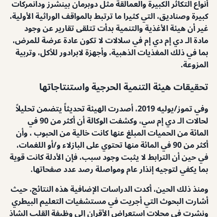
أنواع التكاثر الكبيرة والعمالقة مثل دوبرمان بينشرز ودانمركات
كبيرة وصناديق، التي كثيرا ما ترتبط بالمواقف الوراثية الأولية،
غير أن هيئة الأغذية والتنمية بدأت تتلقى تقارير عن وجود
مادة الـ دي إم دي إم في سلالات لا تكون عادة عرضة للمرض،
بما في ذلك المغذيات الذهبية، وأجهزة لابرادور للأكل، وتربية
المزوعة.
تحقيقات هيئة التنمية الحرجية واستنتاجاتها
وفي تموز/يوليه 2019، أصدرت الهيئة تحديثاً يتضمن تحليلاً
لحالات الـ دي إم سي، وكشفت الوكالة أن أكثر من 90 في
المائة من الحميات المبلغ عنها كانت خالية من الحبوب ، وأن
أكثر من 90 في المائة منها تحتوي على البازلاء و/أو اللغمات،
في حين أن الترابط لا يثبت وجود سبب، فإن الأدلة كانت قوية
بما يكفي لتوجيه إنذار عام ومواصلة رصد عدد صفحاتها.
ومنذ ذلك الحين، أكدت الدراسات الإضافية هذه النتائج، حيث
أشارت البحوث التي أجريت في مستشفيات التعليم البيطري
ونشرت في مجلات استعراض الأقران إلى وظيفة القلب الشاذ