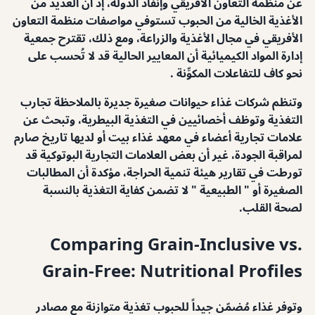
عن منظمة التعاون الأفريقي وإنفاذ الدولة، إذ أن العديد من
الأغذية الخالية من الحبوب تستوفي مواصفات منظمة التعاون
الأفريقي في مجال الأغذية والزراعة، ومع ذلك، تقترح جمعية
إدارة المواد الكيميائية أن المعايير الحالية قد لا تُحسب على
نحو كاف للتفاعلات المكوِّنة .
وتنظم شركات غذاء حيوانات صغيرة جديرة بالملاحظة تجارب
التغذية وتوظف أخصائيين في التغذية البيطرية، وتبحث عن
علامات تجارية أعضاء في معهد غذاء بيت أو لديها تاريخ صارم
لمراقبة الجودة، غير أن بعض العلامات التجارية البوتوكية قد
تورطت في تقارير هيئة تنمية الحراجة، مؤكدة أن المطالبات
الصغيرة أو " الطبيعية " لا تضمن كفاية التغذية بالنسبة
لصحة القلب.
Comparing Grain-Inclusive vs.
Grain-Free: Nutritional Profiles
وتوفر غذاء مُضمّن جيداً للحبوب تغذية متوازنة مع مصادر