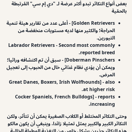
بعض أنواع التكاثر تبدو أكثر عرضة لـ "دي إم سي" المُرتبطة
بالحمّية
Golden Retrievers] - أعلى عدد من تقارير هيئة تنمية
الحراجة؛ والكثير منها لديه مستويات منخفضة من
التيورين.
Labrador Retrievers
- Second most commonly
reported breed.
Doberman Pinschers] - سبق أن تم اكتشافه وراثيا؛
ويمكن أن يؤدي نظام غذائي خال من الحبوب إلى تعجيل
المرض.
Great Danes, Boxers, Irish Wolfhounds] - also
at higher risk.
Cocker Spaniels, French Bulldogs] - reports
increasing.
وحتى التكاثر المختلط أو الكلاب الصغيرة يمكن أن تتأثر، ولكن
التكاثر الكبير والكبير يمثل تمثيلا زائدا، وينبغي أن يكون مالكو
هذه التكاثر حذرين بشكل خاص من التغذية المطولة الخالية