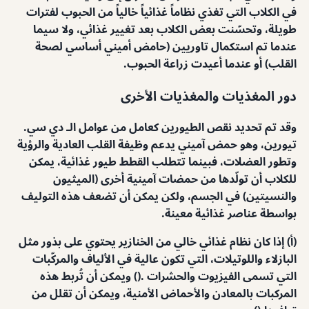
في الكلاب التي تغذي نظاماً غذائياً خالياً من الحبوب لفترات
طويلة، وتحسّنت بعض الكلاب بعد تغيير غذائي، ولا سيما
عندما تم استكمال تاوريين (حامض أميني أساسي لصحة
القلب) أو عندما أعيدت زراعة الحبوب.
دور المغذيات والمغذيات الأخرى
وقد تم تحديد نقص الطيورين كعامل من عوامل الـ دي سي.
تيورين، وهو حمض آميني يدعم وظيفة القلب العادية والرؤية
وتطور العضلات، فبينما تتطلب القطط طيور غذائية، يمكن
للكلاب أن تولّدها من حمضات آمينية أخرى (الميثيون
والنسيتين) في الجسم، ولكن يمكن أن تضعف هذه التوليف
بواسطة عناصر غذائية معينة.
(أ) إذا كان نظام غذائي خالي من الخنازير يحتوي على بذور مثل
البازلاء واللوتيلات، التي تكون عالية في الألياف والمركّبات
التي تسمى الفيزيوت والحشرات .() ويمكن أن تُربط هذه
المركبات بالمعادن والأحماض الأمنية، ويمكن أن تقلل من