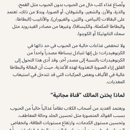
وتُصاغ غذاء كلب خال من الحبوب بدون الحبوب مثل القمح،
والذرة، والأرز، والشعير، والشوفان، أو الصويا، وبدلا من ذلك، تعتمد
على البقالات (البياض، واللين، والفيوران)، والأنابيب (البطاطا،
والبطاطا المكملة، والكيسافا)، وغيرها من مصادر الفيدرويد مثل
سمك التابوتيكا أو الكوينوا.
ولا تنخفض غذاءات خالية من الحبوب في حد ذاتها في
الكربوهيدرات؛ بل إنها تتبادل ببساطة مصدراً واحداً من
الكربوهيدرات بالنسبة إلى مصدر آخر، وقد أدى هذا التحول إلى
القلق إزاء الصورة التغذوية لهذه الأغذية، حيث أن البقالة والبطاطا
عالية في الألياف وبعض المركبات التي قد تتدخل في استيعاب
المغذيات.
لماذا يختن المالك "قناة مجانية"
ويعتمد العديد من أصحاب الكلاب نظاماً غذائياً خالياً من الحبوب
بسبب الفوائد المتصورة مثل تحسين الجلد وحالة المعاطف،
وتحسين مستوى الكدمات، وارتفاع مستويات الطاقة، وانخفاض
الحساسية، وفي حين أن حساسية الحبوب الحقيقية نادرة نسبياً في