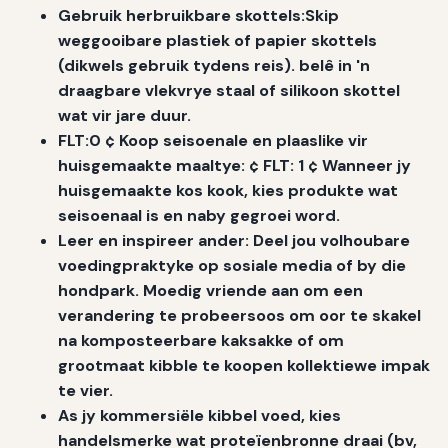
Gebruik herbruikbare skottels:Skip
weggooibare plastiek of papier skottels
(dikwels gebruik tydens reis). belê in 'n
draagbare vlekvrye staal of silikoon skottel
wat vir jare duur.
FLT:0 ¢ Koop seisoenale en plaaslike vir
huisgemaakte maaltye: ¢ FLT: 1 ¢ Wanneer jy
huisgemaakte kos kook, kies produkte wat
seisoenaal is en naby gegroei word.
Leer en inspireer ander: Deel jou volhoubare
voedingpraktyke op sosiale media of by die
hondpark. Moedig vriende aan om een
verandering te probeersoos om oor te skakel
na komposteerbare kaksakke of om
grootmaat kibble te koopen kollektiewe impak
te vier.
As jy kommersiële kibbel voed, kies
handelsmerke wat proteïenbronne draai (bv,