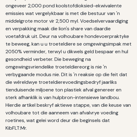
ongeveer 2,000 pond koolstofdioksied-ekwivalente
emissies wat vergelykbaar is met die bestuur van 'n
middelgrote motor vir 2,500 myl. Voedselvervaardiging
en verpakking maak die lion's share van daardie
voetafdruk uit. Deur na volhoubare hondevoerpraktyke
te beweeg, kan u u troeteldiere se omgewingsimpak met
2050% verminder, terwyl u dikwels geld bespaar en hul
gesondheid verbeter. Die beweging na
omgewingsvriendelike troeteldiereorg is nie 'n
verbygaande modus nie. Dit is 'n reaksie op die feit dat
die wêreldwye troeteldierevoedingsbedryf jaarliks
tienduisende miljoene ton plastiek afval genereer en
sterk afhanklik is van hulpbron-intensiewe landbou.
Hierdie artikel beskryf aktiewe stappe, van die keuse van
volhoubare tot die aanneem van afvalvrye voeding
roetines, wat gelei word deur die beginsels dat
KibFLT:Mr.