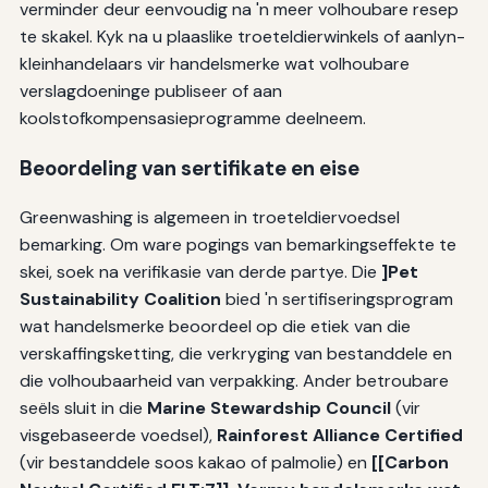
verminder deur eenvoudig na 'n meer volhoubare resep
te skakel. Kyk na u plaaslike troeteldierwinkels of aanlyn-
kleinhandelaars vir handelsmerke wat volhoubare
verslagdoeninge publiseer of aan
koolstofkompensasieprogramme deelneem.
Beoordeling van sertifikate en eise
Greenwashing is algemeen in troeteldiervoedsel
bemarking. Om ware pogings van bemarkingseffekte te
skei, soek na verifikasie van derde partye. Die
]Pet
Sustainability Coalition
bied 'n sertifiseringsprogram
wat handelsmerke beoordeel op die etiek van die
verskaffingsketting, die verkryging van bestanddele en
die volhoubaarheid van verpakking. Ander betroubare
seëls sluit in die
Marine Stewardship Council
(vir
visgebaseerde voedsel),
Rainforest Alliance Certified
(vir bestanddele soos kakao of palmolie) en
[[Carbon