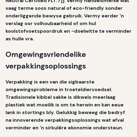
Neutral Certified FLT:7]]. Vermy handelsmerke wat
vaag terme soos natural of eco-friendly sonder
onderliggende bewyse gebruik. Vermy eerder 'n
verslag oor volhoubaarheid of om hul
koolstofvoetspoordruk en -doelwitte te verminder
as hulle vra.
Omgewingsvriendelike
verpakkingsoplossings
Verpakking is een van die sigbaarste
omgewingsprobleme in troeteldiervoedsel.
Tradisionele kibbel sakke is dikwels meerlaag
plastiek wat moeilik is om te herwin en kan eeue
lank in stortings bly. Gelukkig beweeg die bedryf
na innoverende verpakkingsoplossings wat afval
verminder en 'n sirkulêre ekonomie ondersteun.