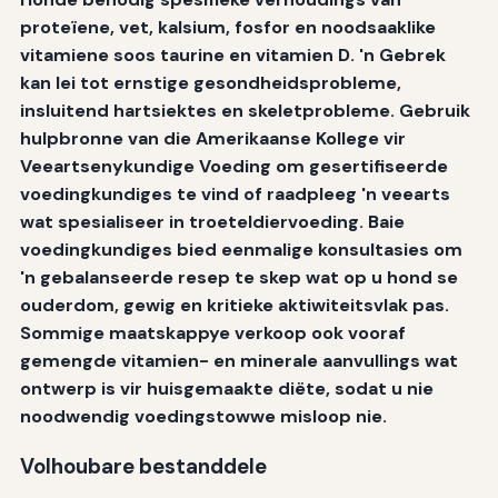
proteïene, vet, kalsium, fosfor en noodsaaklike
vitamiene soos taurine en vitamien D. 'n Gebrek
kan lei tot ernstige gesondheidsprobleme,
insluitend hartsiektes en skeletprobleme. Gebruik
hulpbronne van die Amerikaanse Kollege vir
Veeartsenykundige Voeding om gesertifiseerde
voedingkundiges te vind of raadpleeg 'n veearts
wat spesialiseer in troeteldiervoeding. Baie
voedingkundiges bied eenmalige konsultasies om
'n gebalanseerde resep te skep wat op u hond se
ouderdom, gewig en kritieke aktiwiteitsvlak pas.
Sommige maatskappye verkoop ook vooraf
gemengde vitamien- en minerale aanvullings wat
ontwerp is vir huisgemaakte diëte, sodat u nie
noodwendig voedingstowwe misloop nie.
Volhoubare bestanddele