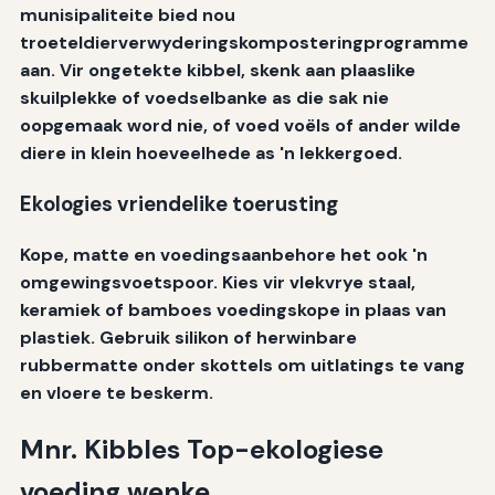
munisipaliteite bied nou
troeteldierverwyderingskomposteringprogramme
aan. Vir ongetekte kibbel, skenk aan plaaslike
skuilplekke of voedselbanke as die sak nie
oopgemaak word nie, of voed voëls of ander wilde
diere in klein hoeveelhede as 'n lekkergoed.
Ekologies vriendelike toerusting
Kope, matte en voedingsaanbehore het ook 'n
omgewingsvoetspoor. Kies vir vlekvrye staal,
keramiek of bamboes voedingskope in plaas van
plastiek. Gebruik silikon of herwinbare
rubbermatte onder skottels om uitlatings te vang
en vloere te beskerm.
Mnr. Kibbles Top-ekologiese
voeding wenke