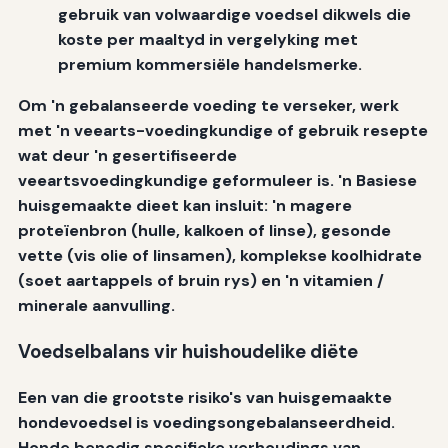
gebruik van volwaardige voedsel dikwels die
koste per maaltyd in vergelyking met
premium kommersiële handelsmerke.
Om 'n gebalanseerde voeding te verseker, werk
met 'n veearts-voedingkundige of gebruik resepte
wat deur 'n gesertifiseerde
veeartsvoedingkundige geformuleer is. 'n Basiese
huisgemaakte dieet kan insluit: 'n magere
proteïenbron (hulle, kalkoen of linse), gesonde
vette (vis olie of linsamen), komplekse koolhidrate
(soet aartappels of bruin rys) en 'n vitamien /
minerale aanvulling.
Voedselbalans vir huishoudelike diëte
Een van die grootste risiko's van huisgemaakte
hondevoedsel is voedingsongebalanseerdheid.
Honde benodig spesifieke verhoudings van