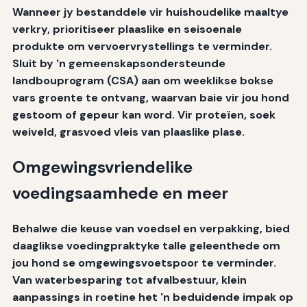
Wanneer jy bestanddele vir huishoudelike maaltye
verkry, prioritiseer plaaslike en seisoenale
produkte om vervoervrystellings te verminder.
Sluit by 'n gemeenskapsondersteunde
landbouprogram (CSA) aan om weeklikse bokse
vars groente te ontvang, waarvan baie vir jou hond
gestoom of gepeur kan word. Vir proteïen, soek
weiveld, grasvoed vleis van plaaslike plase.
Omgewingsvriendelike
voedingsaamhede en meer
Behalwe die keuse van voedsel en verpakking, bied
daaglikse voedingpraktyke talle geleenthede om
jou hond se omgewingsvoetspoor te verminder.
Van waterbesparing tot afvalbestuur, klein
aanpassings in roetine het 'n beduidende impak op