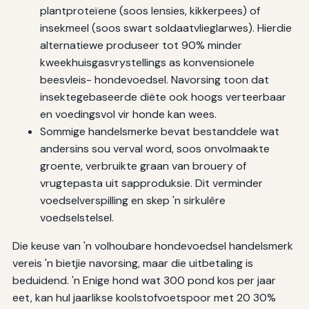
plantproteïene (soos lensies, kikkerpees) of
insekmeel (soos swart soldaatvlieglarwes). Hierdie
alternatiewe produseer tot 90% minder
kweekhuisgasvrystellings as konvensionele
beesvleis- hondevoedsel. Navorsing toon dat
insektegebaseerde diëte ook hoogs verteerbaar
en voedingsvol vir honde kan wees.
Sommige handelsmerke bevat bestanddele wat
andersins sou verval word, soos onvolmaakte
groente, verbruikte graan van brouery of
vrugtepasta uit sapproduksie. Dit verminder
voedselverspilling en skep 'n sirkulêre
voedselstelsel.
Die keuse van 'n volhoubare hondevoedsel handelsmerk
vereis 'n bietjie navorsing, maar die uitbetaling is
beduidend. 'n Enige hond wat 300 pond kos per jaar
eet, kan hul jaarlikse koolstofvoetspoor met 20 30%