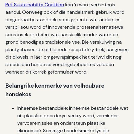
Pet Sustainability Coalition
kan 'n ware verbintenis
aandui. Oorweeg ook of die handelsmerk gebruik word
omgedraai bestanddele soos groente wat andersins
verspil sou word of innoverende proteïenalternatiewe
soos insek proteïen, wat aansienlik minder water en
grond benodig as tradisionele vee. Die verskuiwing na
plantgebaseerde of hibriede resepte kry trek, aangesien
dit dikwels 'n laer omgewingsimpak het terwyl dit nog
steeds aan honde se voedingsbehoeftes voldoen
wanneer dit korrek geformuleer word.
Belangrike kenmerke van volhoubare
hondekos
Inheemse bestanddele: Inheemse bestanddele wat
uit plaaslike boerderye verkry word, verminder
vervoeremissies en ondersteun plaaslike
ekonomieë. Sommige handelsmerke lys die