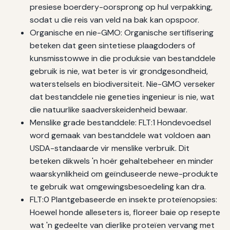
presiese boerdery-oorsprong op hul verpakking,
sodat u die reis van veld na bak kan opspoor.
Organische en nie-GMO: Organische sertifisering
beteken dat geen sintetiese plaagdoders of
kunsmisstowwe in die produksie van bestanddele
gebruik is nie, wat beter is vir grondgesondheid,
waterstelsels en biodiversiteit. Nie-GMO verseker
dat bestanddele nie geneties ingenieur is nie, wat
die natuurlike saadverskeidenheid bewaar.
Menslike grade bestanddele: FLT:1 Hondevoedsel
word gemaak van bestanddele wat voldoen aan
USDA-standaarde vir menslike verbruik. Dit
beteken dikwels 'n hoër gehaltebeheer en minder
waarskynlikheid om geïnduseerde newe-produkte
te gebruik wat omgewingsbesoedeling kan dra.
FLT:0 Plantgebaseerde en insekte proteïenopsies:
Hoewel honde alleseters is, floreer baie op resepte
wat 'n gedeelte van dierlike proteïen vervang met