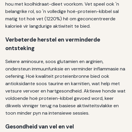
hou met koolhidraat-dieet voorkom. Vet speel ook 'n
belangrike rol, so 'n volledige hoë-proteïen-kibbel sal
matig tot hoë vet (1220%) hê om geconcentreerde
kalorieë vir langdurige aktiwiteit te bied.
Verbeterde herstel en verminderde
ontsteking
Sekere aminosure, soos glutamien en arginien,
ondersteun immuunfunksie en verminder inflammasie na
oefening. Hoë kwaliteit proteïenbronne bied ook
antioksidante soos taurine en karnitien, wat help met
vetsure vervoer en hartgesondheid. Aktiewe honde wat
voldoende hoë proteïen-kibbel gevoed word, keer
dikwels vinniger terug na basiese aktiwiteitsvlakke en
toon minder pyn na intensiewe sessies.
Gesondheid van vel en vel