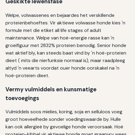
Geskikte lewensfase
Welpe, volwassenes en bejaardes het verskillende
proteïenbehoeftes. Vir aktiewe volwasse honde kies 'n
formule met die etiket all life stages of adult
maintenance. Welpe van hoë-energie rasse kan 'n
groeifiguur met 2832% proteïen benodig. Senior honde
wat aktief bly, kan steeds baat vind by 'n hoë-proteïen
dieet ( mits die nierfunksie normaal is), maar raadpleeg
altyd 'n veearts voordat ouer honde oorskakel na 'n
hoë-proteïen dieet.
Vermy vulmiddels en kunsmatige
toevoegings
Vulmiddels soos mielies, koring, soja en selluloos voeg
groot hoeveelhede sonder voedingswaarde by. Hulle
kan ook allergieë by gevoelige honde veroorsaak. Hoë
proteïen-kibbel vir aktiewe honde moet graanvry wees