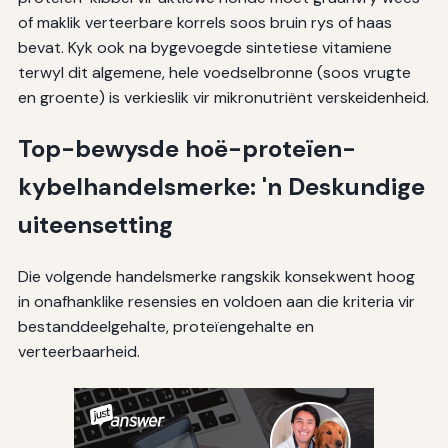
of maklik verteerbare korrels soos bruin rys of haas
bevat. Kyk ook na bygevoegde sintetiese vitamiene
terwyl dit algemene, hele voedselbronne (soos vrugte
en groente) is verkieslik vir mikronutriënt verskeidenheid.
Top-bewysde hoë-proteïen-
kybelhandelsmerke: 'n Deskundige
uiteensetting
Die volgende handelsmerke rangskik konsekwent hoog
in onafhanklike resensies en voldoen aan die kriteria vir
bestanddeelgehalte, proteïengehalte en
verteerbaarheid.