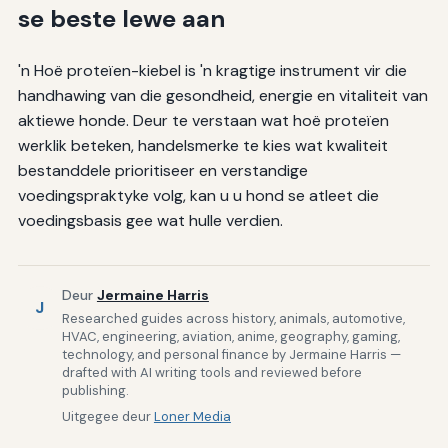
se beste lewe aan
'n Hoë proteïen-kiebel is 'n kragtige instrument vir die
handhawing van die gesondheid, energie en vitaliteit van
aktiewe honde. Deur te verstaan wat hoë proteïen
werklik beteken, handelsmerke te kies wat kwaliteit
bestanddele prioritiseer en verstandige
voedingspraktyke volg, kan u u hond se atleet die
voedingsbasis gee wat hulle verdien.
Deur
Jermaine Harris
J
Researched guides across history, animals, automotive,
HVAC, engineering, aviation, anime, geography, gaming,
technology, and personal finance by Jermaine Harris —
drafted with AI writing tools and reviewed before
publishing.
Uitgegee deur
Loner Media