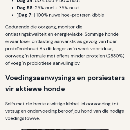
Dag 34:
50% oud + 50% nuut
Dag 56:
25% oud + 75% nuut
]Dag 7:
] 100% nuwe hoë-proteïen kibble
Gedurende die oorgang, monitor die
ontlastingskwaliteit en energievlakke. Sommige honde
ervaar loser ontlasting aanvanklik as gevolg van hoër
proteïeninhoud As dit langer as 'n week voortduur,
oorweeg 'n formule met effens minder proteïen (2830%)
of voeg 'n probiotiese aanvulling by.
Voedingsaanwysings en porsiesters
vir aktiewe honde
Selfs met die beste eiwittige kibbel, lei oorvoeding tot
vetsug en ondervoeding beroof jou hond van die nodige
voedingstowwe.