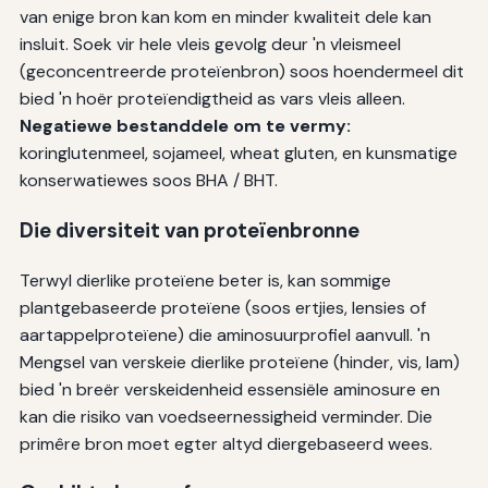
van enige bron kan kom en minder kwaliteit dele kan
insluit. Soek vir hele vleis gevolg deur 'n vleismeel
(geconcentreerde proteïenbron) soos hoendermeel dit
bied 'n hoër proteïendigtheid as vars vleis alleen.
Negatiewe bestanddele om te vermy:
koringlutenmeel, sojameel, wheat gluten, en kunsmatige
konserwatiewes soos BHA / BHT.
Die diversiteit van proteïenbronne
Terwyl dierlike proteïene beter is, kan sommige
plantgebaseerde proteïene (soos ertjies, lensies of
aartappelproteïene) die aminosuurprofiel aanvull. 'n
Mengsel van verskeie dierlike proteïene (hinder, vis, lam)
bied 'n breër verskeidenheid essensiële aminosure en
kan die risiko van voedseernessigheid verminder. Die
primêre bron moet egter altyd diergebaseerd wees.