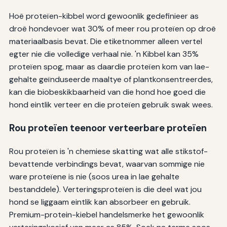
Hoë proteïen-kibbel word gewoonlik gedefinieer as
droë hondevoer wat 30% of meer rou proteïen op droë
materiaalbasis bevat. Die etiketnommer alleen vertel
egter nie die volledige verhaal nie. 'n Kibbel kan 35%
proteïen spog, maar as daardie proteïen kom van lae-
gehalte geïnduseerde maaltye of plantkonsentreerdes,
kan die biobeskikbaarheid van die hond hoe goed die
hond eintlik verteer en die proteïen gebruik swak wees.
Rou proteïen teenoor verteerbare proteïen
Rou proteïen is 'n chemiese skatting wat alle stikstof-
bevattende verbindings bevat, waarvan sommige nie
ware proteïene is nie (soos urea in lae gehalte
bestanddele). Verteringsproteïen is die deel wat jou
hond se liggaam eintlik kan absorbeer en gebruik.
Premium-protein-kiebel handelsmerke het gewoonlik