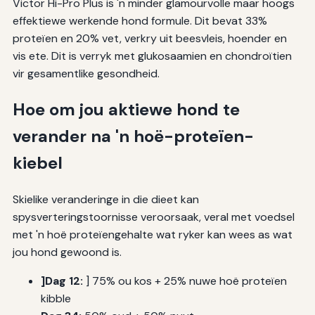
Victor Hi-Pro Plus is 'n minder glamourvolle maar hoogs
effektiewe werkende hond formule. Dit bevat 33%
proteïen en 20% vet, verkry uit beesvleis, hoender en
vis ete. Dit is verryk met glukosaamien en chondroïtien
vir gesamentlike gesondheid.
Hoe om jou aktiewe hond te
verander na 'n hoë-proteïen-
kiebel
Skielike veranderinge in die dieet kan
spysverteringstoornisse veroorsaak, veral met voedsel
met 'n hoë proteïengehalte wat ryker kan wees as wat
jou hond gewoond is.
]Dag 12:
] 75% ou kos + 25% nuwe hoë proteïen
kibble