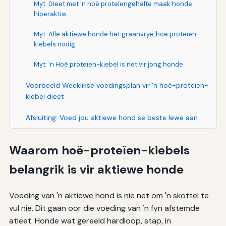
Myt: Dieet met 'n hoë proteïengehalte maak honde
hiperaktiw
Myt: Alle aktiewe honde het graanvrye, hoë proteïen-
kiebels nodig
Myt: 'n Hoë proteïen-kiebel is net vir jong honde
Voorbeeld Weeklikse voedingsplan vir 'n hoë-proteïen-
kiebel dieet
Afsluiting: Voed jou aktiewe hond se beste lewe aan
Waarom hoë-proteïen-kiebels
belangrik is vir aktiewe honde
Voeding van 'n aktiewe hond is nie net om 'n skottel te
vul nie. Dit gaan oor die voeding van 'n fyn afstemde
atleet. Honde wat gereeld hardloop, stap, in