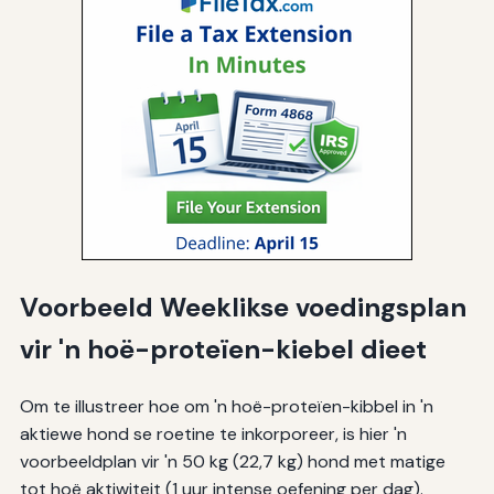
Voorbeeld Weeklikse voedingsplan
vir 'n hoë-proteïen-kiebel dieet
Om te illustreer hoe om 'n hoë-proteïen-kibbel in 'n
aktiewe hond se roetine te inkorporeer, is hier 'n
voorbeeldplan vir 'n 50 kg (22,7 kg) hond met matige
tot hoë aktiwiteit (1 uur intense oefening per dag).