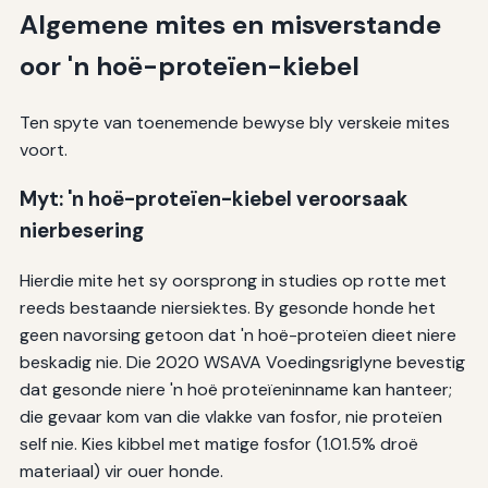
Algemene mites en misverstande
oor 'n hoë-proteïen-kiebel
Ten spyte van toenemende bewyse bly verskeie mites
voort.
Myt: 'n hoë-proteïen-kiebel veroorsaak
nierbesering
Hierdie mite het sy oorsprong in studies op rotte met
reeds bestaande niersiektes. By gesonde honde het
geen navorsing getoon dat 'n hoë-proteïen dieet niere
beskadig nie. Die 2020 WSAVA Voedingsriglyne bevestig
dat gesonde niere 'n hoë proteïeninname kan hanteer;
die gevaar kom van die vlakke van fosfor, nie proteïen
self nie. Kies kibbel met matige fosfor (1.01.5% droë
materiaal) vir ouer honde.