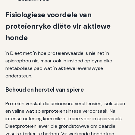
Fisiologiese voordele van
proteïenryke diëte vir aktiewe
honde
'n Dieet met 'n hoë proteïenwaarde is nie net 'n
spieropbou nie, maar ook 'n invloed op byna elke
metaboliese pad wat 'n aktiewe lewenswyse
ondersteun.
Behoud en herstel van spiere
Proteïen verskaf die aminosure veral leusien, isoleusien
en valine wat spierproteïensintese veroorsaak. Na
intense oefening kom mikro-trane voor in spiervesels.
Dieetproteïen lewer die grondstowwe om daardie
vesels sterker te herbou. Vir werkende honde kan