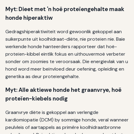
Myt: Dieet met 'n hoë proteïengehalte maak
honde hiperaktiw
Gedragshiperaktiwiteit word gewoonlik gekoppel aan
suikerpunte uit koolhidraat-diëte, nie proteïen nie. Baie
werkende honde hanteerders rapporteer dat hoë-
proteïen-kibbel eintlik fokus en uithouvermoë verbeter
sonder om zoomies te veroorsaak. Die energievlak van u
hond word meer beïnvloed deur oefening, opleiding en
genetika as deur proteïengehalte.
Myt: Alle aktiewe honde het graanvrye, hoë
proteïen-kiebels nodig
Graanvrye diëte is gekoppel aan verlengde
kardiomiopatie (DCM) by sommige honde, veral wanneer
peulvleis of aartappels as primêre koolhidraatbronne