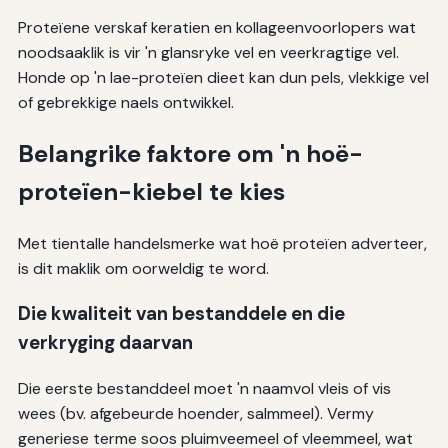
Proteïene verskaf keratien en kollageenvoorlopers wat
noodsaaklik is vir 'n glansryke vel en veerkragtige vel.
Honde op 'n lae-proteïen dieet kan dun pels, vlekkige vel
of gebrekkige naels ontwikkel.
Belangrike faktore om 'n hoë-
proteïen-kiebel te kies
Met tientalle handelsmerke wat hoë proteïen adverteer,
is dit maklik om oorweldig te word.
Die kwaliteit van bestanddele en die
verkryging daarvan
Die eerste bestanddeel moet 'n naamvol vleis of vis
wees (bv. afgebeurde hoender, salmmeel). Vermy
generiese terme soos pluimveemeel of vleemmeel, wat