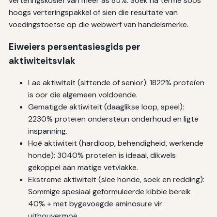
verteringskosief van meer as 85%. Soek na terme soos
hoogs verteringspakkel of sien die resultate van
voedingstoetse op die webwerf van handelsmerke.
Eiweiers persentasiesgids per
aktiwiteitsvlak
Lae aktiwiteit (sittende of senior): 1822% proteïen
is oor die algemeen voldoende.
Gematigde aktiwiteit (daaglikse loop, speel):
2230% proteïen ondersteun onderhoud en ligte
inspanning.
Hoë aktiwiteit (hardloop, behendigheid, werkende
honde): 3040% proteïen is ideaal, dikwels
gekoppel aan matige vetvlakke.
Ekstreme aktiwiteit (slee honde, soek en redding):
Sommige spesiaal geformuleerde kibble bereik
40% + met bygevoegde aminosure vir
uithouvermoë.