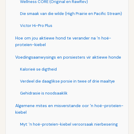
Wellness CORE (Original en RawRev)
Die smaak van die wilde (High Prairie en Pacific Stream)
Victor Hi-Pro Plus
Hoe om jou aktiewe hond te verander na 'n hoë-
proteïen-kiebel
Voedingsaanwysings en porsiesters vir aktiewe honde
Kalorieë se digtheid
Verdeel die daaglikse porsie in twee of drie maaltye
Gehidrasie is noodsaaklik
Algemene mites en misverstande oor 'n hoë-proteïen-
kiebel
Myt: 'n hoë-proteïen-kiebel veroorsaak nierbesering