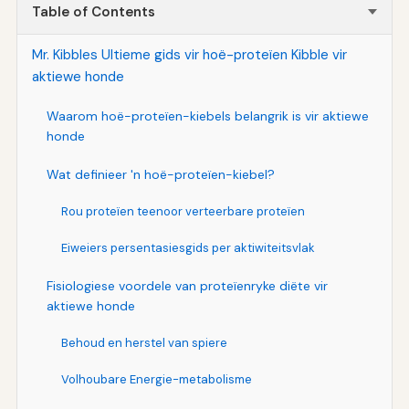
Table of Contents
Mr. Kibbles Ultieme gids vir hoë-proteïen Kibble vir
aktiewe honde
Waarom hoë-proteïen-kiebels belangrik is vir aktiewe
honde
Wat definieer 'n hoë-proteïen-kiebel?
Rou proteïen teenoor verteerbare proteïen
Eiweiers persentasiesgids per aktiwiteitsvlak
Fisiologiese voordele van proteïenryke diëte vir
aktiewe honde
Behoud en herstel van spiere
Volhoubare Energie-metabolisme