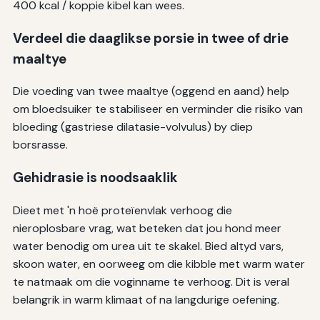
400 kcal / koppie kibel kan wees.
Verdeel die daaglikse porsie in twee of drie
maaltye
Die voeding van twee maaltye (oggend en aand) help
om bloedsuiker te stabiliseer en verminder die risiko van
bloeding (gastriese dilatasie-volvulus) by diep
borsrasse.
Gehidrasie is noodsaaklik
Dieet met 'n hoë proteïenvlak verhoog die
nieroplosbare vrag, wat beteken dat jou hond meer
water benodig om urea uit te skakel. Bied altyd vars,
skoon water, en oorweeg om die kibble met warm water
te natmaak om die voginname te verhoog. Dit is veral
belangrik in warm klimaat of na langdurige oefening.