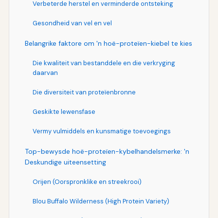
Verbeterde herstel en verminderde ontsteking
Gesondheid van vel en vel
Belangrike faktore om 'n hoë-proteïen-kiebel te kies
Die kwaliteit van bestanddele en die verkryging
daarvan
Die diversiteit van proteïenbronne
Geskikte lewensfase
Vermy vulmiddels en kunsmatige toevoegings
Top-bewysde hoë-proteïen-kybelhandelsmerke: 'n
Deskundige uiteensetting
Orijen (Oorspronklike en streekrooi)
Blou Buffalo Wilderness (High Protein Variety)