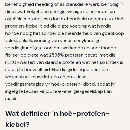
behendigheid meeding of as diensdiere werk, benodig 'n
dieet wat volgehoue energie, vinnige spierherstel en
algehele metaboliese doeltreffendheid ondersteun. Hoë
proteïen-kibbel bied die digte voeding wat hierdie
honde nodig het sonder die meerderheid van goedkoop
vulmiddels. Navorsing van veeartsenykundige
voedingkundiges toon dat werkende en sporthonde
floreer op diëte wat 2535% proteïen bevat, met die
FLT:0 kwaliteit van daardie proteïen wat net so kritiek is
soos die hoeveelheid. Hierdie gids lei jou deur die
wetenskap, keuse kriteria en praktiese
voedingstrategieë vir hoë-proteïen-kibbel, sodat jy
ingeligte keuses vir jou hoë-energie-geselskap kan
maak.
Wat definieer 'n hoë-proteïen-
kiebel?