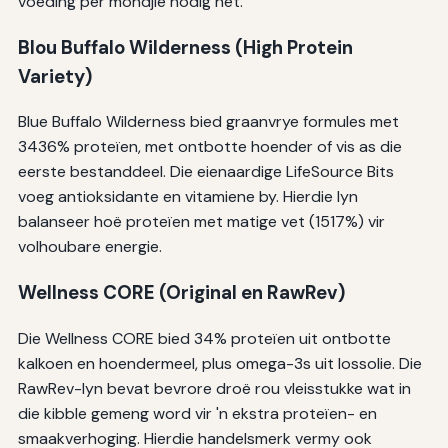
voeding per mondjie nodig het.
Blou Buffalo Wilderness (High Protein
Variety)
Blue Buffalo Wilderness bied graanvrye formules met
3436% proteïen, met ontbotte hoender of vis as die
eerste bestanddeel. Die eienaardige LifeSource Bits
voeg antioksidante en vitamiene by. Hierdie lyn
balanseer hoë proteïen met matige vet (1517%) vir
volhoubare energie.
Wellness CORE (Original en RawRev)
Die Wellness CORE bied 34% proteïen uit ontbotte
kalkoen en hoendermeel, plus omega-3s uit lossolie. Die
RawRev-lyn bevat bevrore droë rou vleisstukke wat in
die kibble gemeng word vir 'n ekstra proteïen- en
smaakverhoging. Hierdie handelsmerk vermy ook