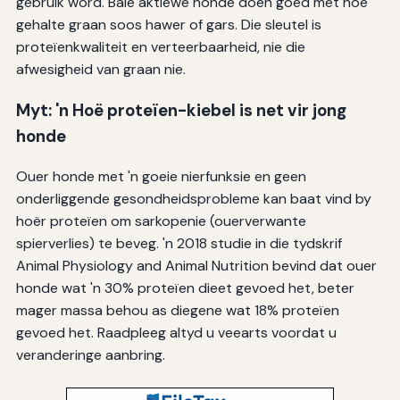
gebruik word. Baie aktiewe honde doen goed met hoë
gehalte graan soos hawer of gars. Die sleutel is
proteïenkwaliteit en verteerbaarheid, nie die
afwesigheid van graan nie.
Myt: 'n Hoë proteïen-kiebel is net vir jong
honde
Ouer honde met 'n goeie nierfunksie en geen
onderliggende gesondheidsprobleme kan baat vind by
hoër proteïen om sarkopenie (ouerverwante
spierverlies) te beveg. 'n 2018 studie in die tydskrif
Animal Physiology and Animal Nutrition bevind dat ouer
honde wat 'n 30% proteïen dieet gevoed het, beter
mager massa behou as diegene wat 18% proteïen
gevoed het. Raadpleeg altyd u veearts voordat u
veranderinge aanbring.