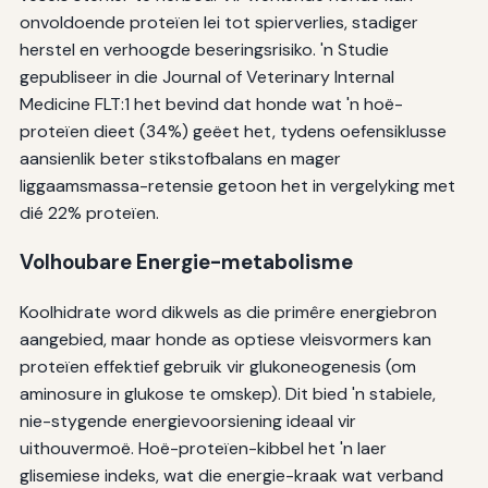
onvoldoende proteïen lei tot spierverlies, stadiger
herstel en verhoogde beseringsrisiko. 'n Studie
gepubliseer in die Journal of Veterinary Internal
Medicine FLT:1 het bevind dat honde wat 'n hoë-
proteïen dieet (34%) geëet het, tydens oefensiklusse
aansienlik beter stikstofbalans en mager
liggaamsmassa-retensie getoon het in vergelyking met
dié 22% proteïen.
Volhoubare Energie-metabolisme
Koolhidrate word dikwels as die primêre energiebron
aangebied, maar honde as optiese vleisvormers kan
proteïen effektief gebruik vir glukoneogenesis (om
aminosure in glukose te omskep). Dit bied 'n stabiele,
nie-stygende energievoorsiening ideaal vir
uithouvermoë. Hoë-proteïen-kibbel het 'n laer
glisemiese indeks, wat die energie-kraak wat verband