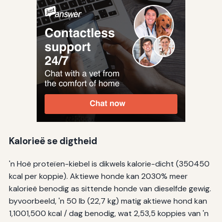
Kalorieë se digtheid
'n Hoë proteïen-kiebel is dikwels kalorie-dicht (350450
kcal per koppie). Aktiewe honde kan 2030% meer
kalorieë benodig as sittende honde van dieselfde gewig.
byvoorbeeld, 'n 50 lb (22,7 kg) matig aktiewe hond kan
1,1001,500 kcal / dag benodig, wat 2,53,5 koppies van 'n