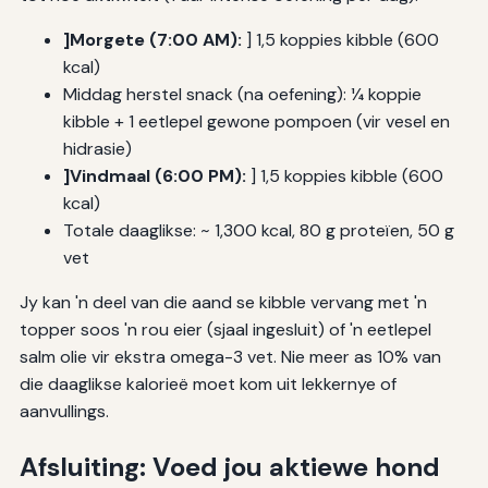
]Morgete (7:00 AM):
] 1,5 koppies kibble (600
kcal)
Middag herstel snack (na oefening): 1⁄4 koppie
kibble + 1 eetlepel gewone pompoen (vir vesel en
hidrasie)
]Vindmaal (6:00 PM):
] 1,5 koppies kibble (600
kcal)
Totale daaglikse: ~ 1,300 kcal, 80 g proteïen, 50 g
vet
Jy kan 'n deel van die aand se kibble vervang met 'n
topper soos 'n rou eier (sjaal ingesluit) of 'n eetlepel
salm olie vir ekstra omega-3 vet. Nie meer as 10% van
die daaglikse kalorieë moet kom uit lekkernye of
aanvullings.
Afsluiting: Voed jou aktiewe hond